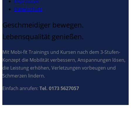
Impressum
Datenschutz
Geschmeidiger bewegen.
Lebensqualität genießen.
Mit Mobi-fit Trainings und Kursen nach dem 3-Stufen-
Konzept die Mobilität verbessern, Anspannungen lösen,
die Leistung erhöhen, Verletzungen vorbeugen und
Schmerzen lindern.
Einfach anrufen:
Tel. 0173 5627057