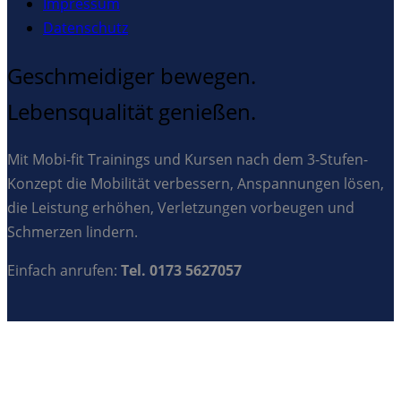
Impressum
Datenschutz
Geschmeidiger bewegen.
Lebensqualität genießen.
Mit Mobi-fit Trainings und Kursen nach dem 3-Stufen-
Konzept die Mobilität verbessern, Anspannungen lösen,
die Leistung erhöhen, Verletzungen vorbeugen und
Schmerzen lindern.
Einfach anrufen:
Tel. 0173 5627057