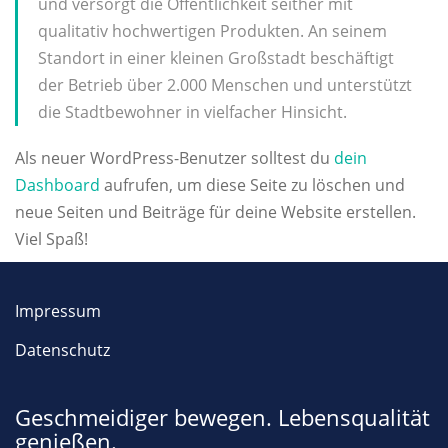
und versorgt die Öffentlichkeit seither mit
qualitativ hochwertigen Produkten. An seinem
Standort in einer kleinen Großstadt beschäftigt
der Betrieb über 2.000 Menschen und unterstützt
die Stadtbewohner in vielfacher Hinsicht.
Als neuer WordPress-Benutzer solltest du
dein
Dashboard
aufrufen, um diese Seite zu löschen und
neue Seiten und Beiträge für deine Website erstellen.
Viel Spaß!
Impressum
Datenschutz
Geschmeidiger bewegen. Lebensqualität
genießen.