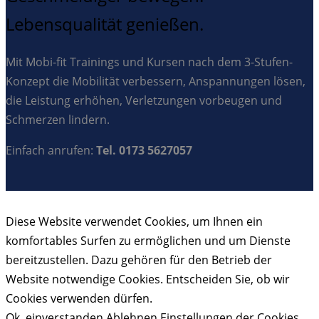
Lebensqualität genießen.
Mit Mobi-fit Trainings und Kursen nach dem 3-Stufen-
Konzept die Mobilität verbessern, Anspannungen lösen,
die Leistung erhöhen, Verletzungen vorbeugen und
Schmerzen lindern.
Einfach anrufen:
Tel. 0173 5627057
Diese Website verwendet Cookies, um Ihnen ein
komfortables Surfen zu ermöglichen und um Dienste
bereitzustellen. Dazu gehören für den Betrieb der
Website notwendige Cookies. Entscheiden Sie, ob wir
Cookies verwenden dürfen.
Ok, einverstanden
Ablehnen
Einstellungen der Cookies