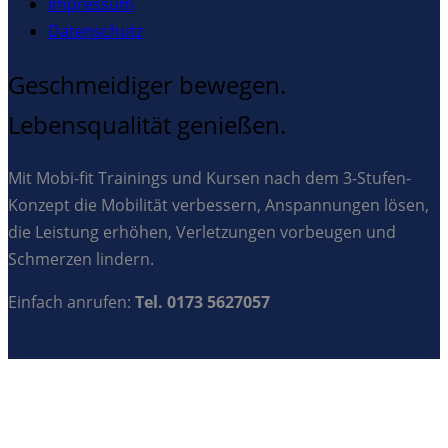
Impressum
Datenschutz
Geschmeidiger bewegen.
Lebensqualität genießen.
Mit Mobi-fit Trainings und Kursen nach dem 3-Stufen-
Konzept die Mobilität verbessern, Anspannungen lösen,
die Leistung erhöhen, Verletzungen vorbeugen und
Schmerzen lindern.
Einfach anrufen:
Tel. 0173 5627057